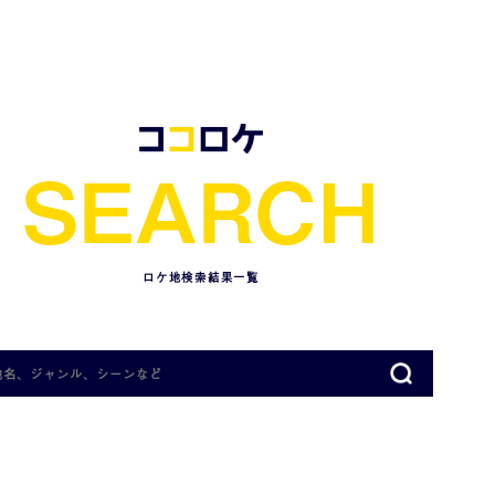
S
E
A
R
C
H
ロケ地検索結果一覧